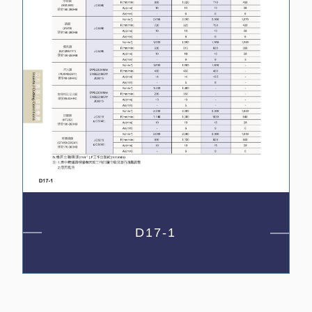
D17-1